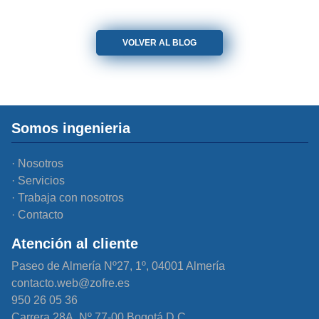
VOLVER AL BLOG
Somos ingenieria
Nosotros
Servicios
Trabaja con nosotros
Contacto
Atención al cliente
Paseo de Almería Nº27, 1º, 04001 Almería
contacto.web@zofre.es
950 26 05 36
Carrera 28A, Nº 77-00 Bogotá D.C