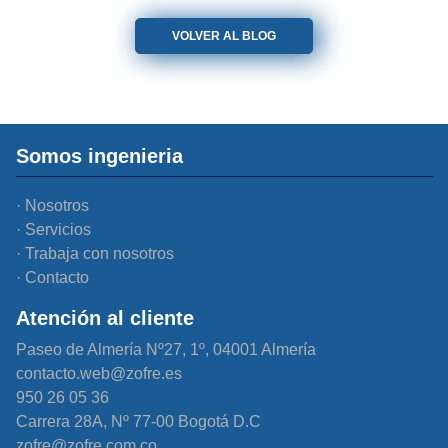
VOLVER AL BLOG
Somos ingenieria
Nosotros
Servicios
Trabaja con nosotros
Contacto
Atención al cliente
Paseo de Almería Nº27, 1º, 04001 Almería
contacto.web@zofre.es
950 26 05 36
Carrera 28A, Nº 77-00 Bogotá D.C
zofre@zofre.com.co