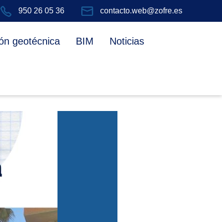
950 26 05 36
contacto.web@zofre.es
ón geotécnica
BIM
Noticias