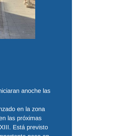
iciaran anoche las
nzado en la zona
 en las próximas
III. Está previsto