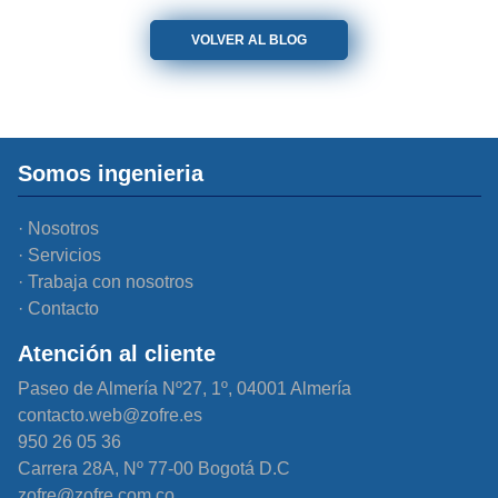
VOLVER AL BLOG
Somos ingenieria
Nosotros
Servicios
Trabaja con nosotros
Contacto
Atención al cliente
Paseo de Almería Nº27, 1º, 04001 Almería
contacto.web@zofre.es
950 26 05 36
Carrera 28A, Nº 77-00 Bogotá D.C
zofre@zofre.com.co