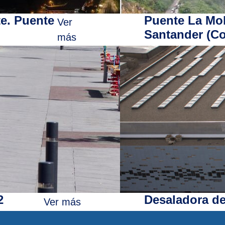
e. Puente
Puente La Moli
Ver
Santander (C
más
2
Desaladora de
Ver más