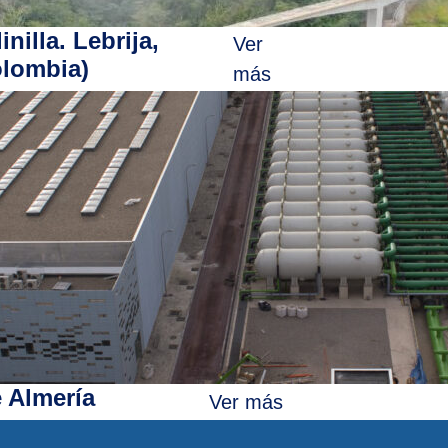
nilla. Lebrija,
Ver
olombia)
más
 Almería
Ver más