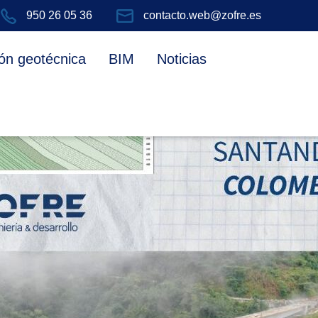
950 26 05 36
contacto.web@zofre.es
RA
FORMACIÓN
ón geotécnica
BIM
Noticias